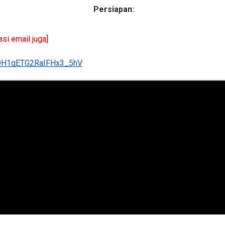
Persiapan:
asi email juga]
xOH1qETG2RaIFHx3_5hV