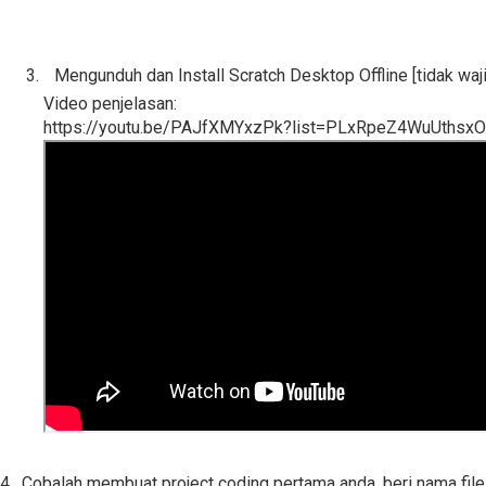
Mengunduh dan Install Scratch Desktop Offline [tidak waj
Video penjelasan: 
https://youtu.be/PAJfXMYxzPk?list=PLxRpeZ4WuUths
4. Cobalah membuat project coding pertama anda, beri nama f