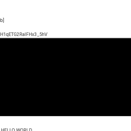
ib]
xOH1qETG2RaIFHx3_5hV
ile HELLO WORLD.