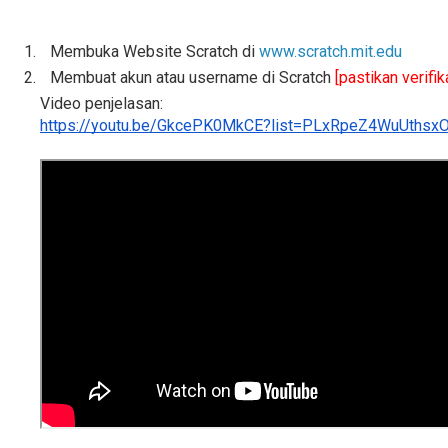
Membuka Website Scratch 
di
www.scratch.mit.edu
Membuat akun atau username di Scratch 
[pastikan verifik
Video penjelasan: 
https://youtu.be/GkcePK0MkCE?list=PLxRpeZ4WuUths