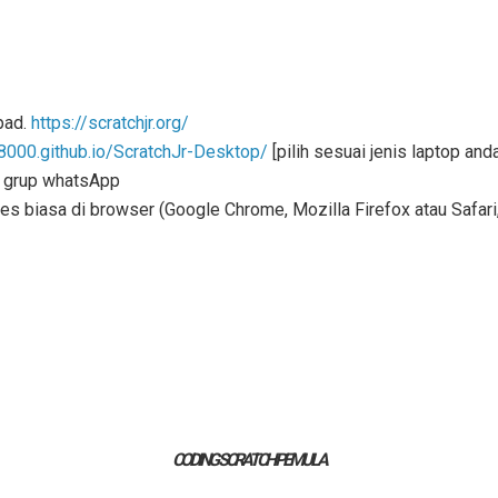
Ipad.
https://scratchjr.org/
o8000.github.io/ScratchJr-Desktop/
[pilih sesuai jenis laptop anda
di grup whatsApp
 biasa di browser (Google Chrome, Mozilla Firefox atau Safari, 
CODING SCRATCH PEMULA