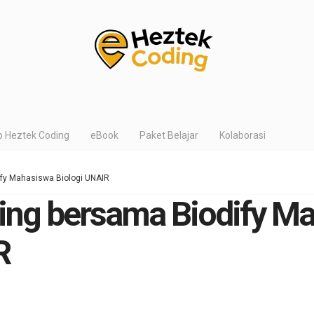
p Heztek Coding
eBook
Paket Belajar
Kolaborasi
fy Mahasiswa Biologi UNAIR
ing bersama Biodify M
R