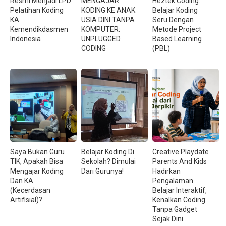
Resmi Menjadi LPD
MENGAJAR
Heztek Coding:
Pelatihan Koding
KODING KE ANAK
Belajar Koding
KA
USIA DINI TANPA
Seru Dengan
Kemendikdasmen
KOMPUTER:
Metode Project
Indonesia
UNPLUGGED
Based Learning
CODING
(PBL)
Saya Bukan Guru
Belajar Koding Di
Creative Playdate
TIK, Apakah Bisa
Sekolah? Dimulai
Parents And Kids
Mengajar Koding
Dari Gurunya!
Hadirkan
Dan KA
Pengalaman
(Kecerdasan
Belajar Interaktif,
Artifisial)?
Kenalkan Coding
Tanpa Gadget
Sejak Dini