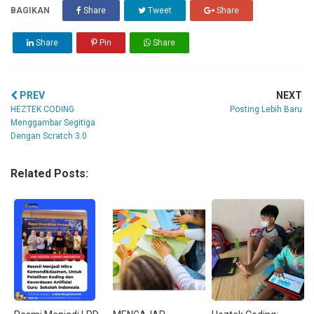
BAGIKAN
Share
Tweet
Share
Share
Pin
Share
PREV
NEXT
HEZTEK CODING
Posting Lebih Baru
Menggambar Segitiga
Dengan Scratch 3.0
Related Posts: